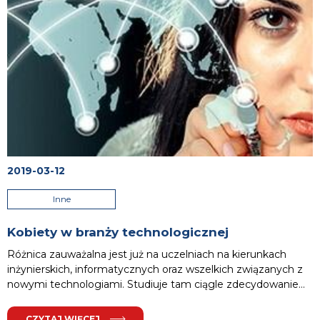
2019-03-12
Inne
Kobiety w branży technologicznej
Różnica zauważalna jest już na uczelniach na kierunkach
inżynierskich, informatycznych oraz wszelkich związanych z
nowymi technologiami. Studiuje tam ciągle zdecydowanie
mniej kobiet, nawet jeśli w ostatnim czasie liczba ta nieco
wzrosła. Mimo, iż coraz rzadziej, nadal panują też stereotypy
CZYTAJ WIĘCEJ