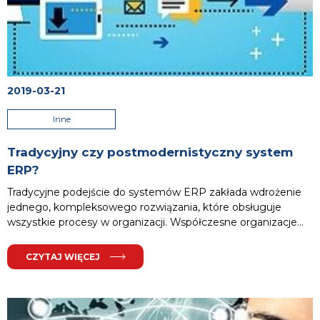
istotnych korzyści: zwiększenia efektywności i ograniczenia
kosztów.
...
2019-03-21
Inne
Tradycyjny czy postmodernistyczny system
ERP?
Tradycyjne podejście do systemów ERP zakłada wdrożenie
jednego, kompleksowego rozwiązania, które obsługuje
wszystkie procesy w organizacji. Współczesne organizacje
coraz częściej wybierają postmodernistyczne strategie ERP,
które pozwalają na większą elastyczność i dopasowanie
CZYTAJ WIĘCEJ
systemu do indywidualnych potrzeb. Ten tekst przybliża
różnice między tymi podejściami oraz prezentuje rozwiązania
wspierające postmodernistyczną strategię ERP, takie jak
Epicor ICE i Epicor Service Connect.
Spis treści
...