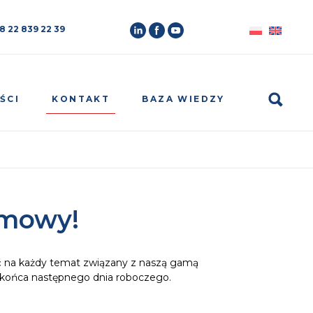
8 22 839 22 39
Search
KONTAKT
ŚCI
BAZA WIEDZY
zmowy!
ć na każdy temat związany z naszą gamą
o końca następnego dnia roboczego.