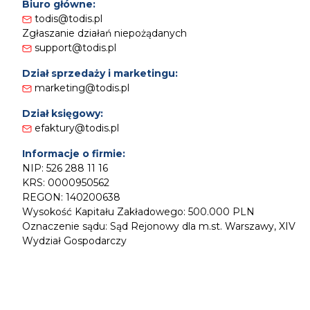
Biuro główne:
todis@todis.pl
Zgłaszanie działań niepożądanych
support@todis.pl
Dział sprzedaży i marketingu:
marketing@todis.pl
Dział księgowy:
efaktury@todis.pl
Informacje o firmie:
NIP: 526 288 11 16
KRS: 0000950562
REGON: 140200638
Wysokość Kapitału Zakładowego: 500.000 PLN
Oznaczenie sądu: Sąd Rejonowy dla m.st. Warszawy, XIV
Wydział Gospodarczy