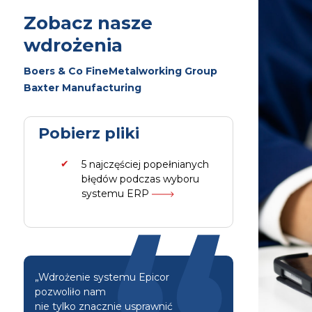
Zobacz nasze
wdrożenia
Boers & Co FineMetalworking Group
Baxter Manufacturing
Pobierz pliki
5 najczęściej popełnianych
błędów podczas wyboru
systemu ERP
„Wdrożenie systemu Epicor
pozwoliło nam
nie tylko znacznie usprawnić