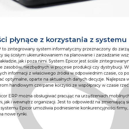
ści płynące z korzystania z systemu
 to zintegrowany system informatyczny przeznaczony do zarząd
cy się ścisłym ukierunkowaniem na planowanie i zarzadzanie wsz
zakładzie, jak i poza nimi. System Epicor jest ściśle zintegrowa
ie zasobów, niezbędnych w procesie produkcji czy dystrybucji. 
ych informacji z właściwego źródła w odpowiednim czasie, co 
 optymalne, oparte na aktualnych danych decyzje. Najlepsza w 
nerom handlowym czerpanie korzyści ze współpracy w czasie rze
cor ERP można obsługiwać pracując na urządzeniach mobilnych
, jak i wewnątrz organizacji. Jest to odpowiedź na zmieniającą s
systemu Epicor umożliwia podniesienie konkurencyjności firmy
na nowe rynki.