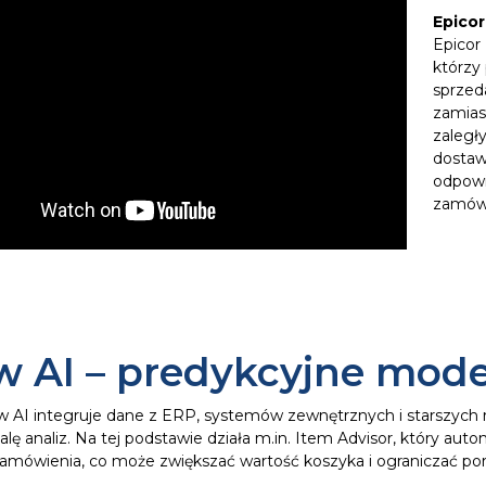
Epicor
Epicor
którzy
sprzed
zamiast
zaległ
dostaw
odpowie
zamów
w AI – predykcyjne mod
w AI integruje dane z ERP, systemów zewnętrznych i starszych 
kalę analiz. Na tej podstawie działa m.in. Item Advisor, który 
zamówienia, co może zwiększać wartość koszyka i ograniczać porzu