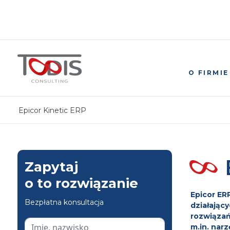
O FIRMIE
Epicor Kinetic ERP
Zapytaj
o to rozwiązanie
Epicor ER
Bezpłatna konsultacja
działając
rozwiązań
m.in. nar