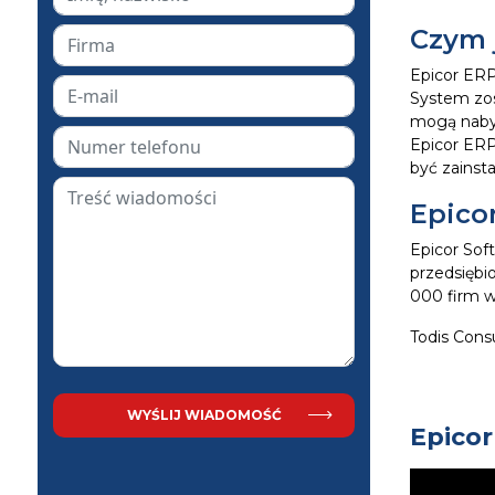
Czym 
Epicor ERP
System zos
mogą naby
Epicor ERP
być zainsta
Epico
Epicor Sof
przedsiębi
000 firm w
Todis Cons
Epicor