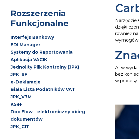
Car
Rozszerzenia
Narzędzie C
Funkcjonalne
dzięki cze
również na 
Interfejs Bankowy
wymogów 
EDI Manager
Znac
Systemy do Raportowania
Aplikacja VACIK
Jednolity Plik Kontrolny (JPK)
AI w wydan
bez koniec
JPK_SF
w procesy 
e-Deklaracje
Biała Lista Podatników VAT
JPK_V7M
KSeF
Doc Flow – elektroniczny obieg
dokumentów
JPK_CIT