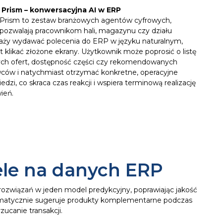
 Prism – konwersacyjna AI w ERP
 Prism to zestaw branżowych agentów cyfrowych,
 pozwalają pracownikom hali, magazynu czy działu
aży wydawać polecenia do ERP w języku naturalnym,
 klikać złożone ekrany. Użytkownik może poprosić o listę
ych ofert, dostępność części czy rekomendowanych
ców i natychmiast otrzymać konkretne, operacyjne
dzi, co skraca czas reakcji i wspiera terminową realizację
ień.
ele na danych ERP
rozwiązań w jeden model predykcyjny, poprawiając jakość
automatycznie sugeruje produkty komplementarne podczas
canie transakcji.​