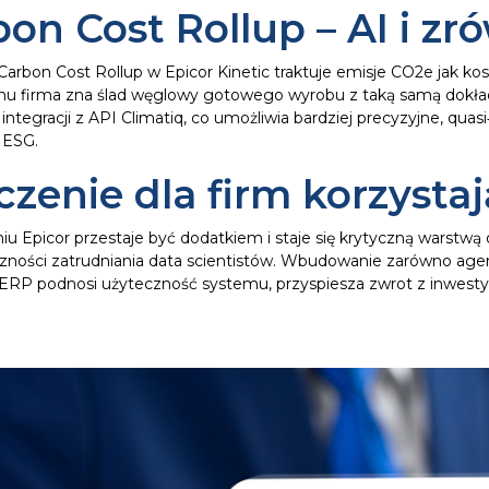
bon Cost Rollup – AI i z
arbon Cost Rollup w Epicor Kinetic traktuje emisje CO2e jak koszt,
mu firma zna ślad węglowy gotowego wyrobu z taką samą dokładn
integracji z API Climatiq, co umożliwia bardziej precyzyjne, quas
ESG.​
zenie dla firm korzysta
iu Epicor przestaje być dodatkiem i staje się krytyczną warstwą 
zności zatrudniania data scientistów. Wbudowanie zarówno agent
ERP podnosi użyteczność systemu, przyspiesza zwrot z inwestyc