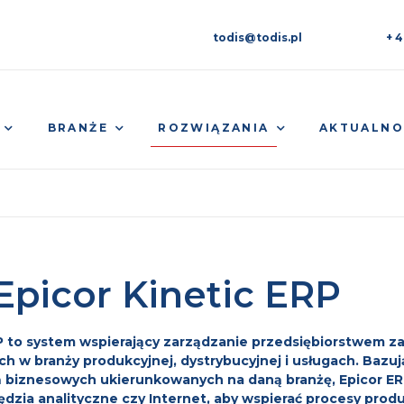
todis@todis.pl
+ 4
ROZWIĄZANIA
BRANŻE
AKTUALNO
Epicor Kinetic ERP
P to system wspierający zarządzanie przedsiębiorstwem za
ych w branży produkcyjnej, dystrybucyjnej i usługach. Baz
 biznesowych ukierunkowanych na daną branżę, Epicor ER
zędzia analityczne czy Internet, aby wspierać procesy prod