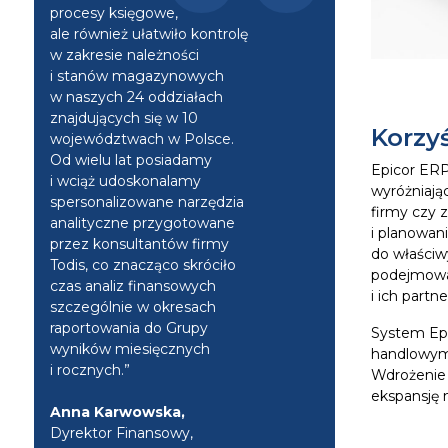
procesy księgowe,
ale również ułatwiło kontrolę
w zakresie należności
i stanów magazynowych
w naszych 24 oddziałach
znajdujących się w 10
Korzy
województwach w Polsce.
Od wielu lat posiadamy
Epicor ERP
i wciąż udoskonalamy
wyróżniają
spersonalizowane narzędzia
firmy czy 
analityczne przygotowane
i planowan
przez konsultantów firmy
do właściw
Todis, co znacząco skróciło
podejmować
czas analiz finansowych
i ich part
szczególnie w okresach
raportowania do Grupy
System Epi
wyników miesięcznych
handlowymi
i rocznych.”
Wdrożenie 
ekspansję 
Anna Karwowska,
Dyrektor Finansowy,