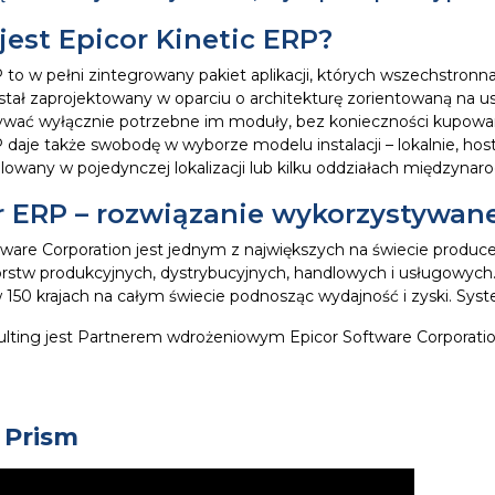
jest Epicor Kinetic ERP?
 to w pełni zintegrowany pakiet aplikacji, których wszechstronna
tał zaprojektowany w oparciu o architekturę zorientowaną na us
wać wyłącznie potrzebne im moduły, bez konieczności kupowa
 daje także swobodę w wyborze modelu instalacji – lokalnie, 
lowany w pojedynczej lokalizacji lub kilku oddziałach międzynaro
r ERP – rozwiązanie wykorzystywane
tware Corporation jest jednym z największych na świecie prod
orstw produkcyjnych, dystrybucyjnych, handlowych i usługowych
 150 krajach na całym świecie podnosząc wydajność i zyski. Sy
ulting jest Partnerem wdrożeniowym Epicor Software Corporatio
 Prism