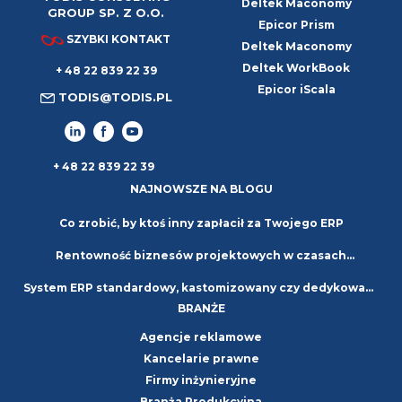
Deltek Maconomy
GROUP SP. Z O.O.
Epicor Prism
SZYBKI KONTAKT
Deltek Maconomy
Deltek WorkBook
+ 48 22 839 22 39
Epicor iScala
TODIS@TODIS.PL
+ 48 22 839 22 39
NAJNOWSZE NA BLOGU
Co zrobić, by ktoś inny zapłacił za Twojego ERP
Rentowność biznesów projektowych w czasach
System ERP standardowy, kastomizowany czy dedykowany
niepewności. Strategie i najlepsze praktyki
BRANŻE
– jaki wybrać?
Agencje reklamowe
Kancelarie prawne
Firmy inżynieryjne
Branża Produkcyjna