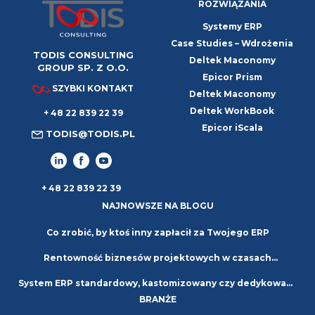
ROZWIĄZANIA
Systemy ERP
Case Studies – Wdrożenia
TODIS CONSULTING
Deltek Maconomy
GROUP SP. Z O.O.
Epicor Prism
SZYBKI KONTAKT
Deltek Maconomy
Deltek WorkBook
+ 48 22 839 22 39
Epicor iScala
TODIS@TODIS.PL
+ 48 22 839 22 39
NAJNOWSZE NA BLOGU
Co zrobić, by ktoś inny zapłacił za Twojego ERP
Rentowność biznesów projektowych w czasach
System ERP standardowy, kastomizowany czy dedykowany
niepewności. Strategie i najlepsze praktyki
BRANŻE
– jaki wybrać?