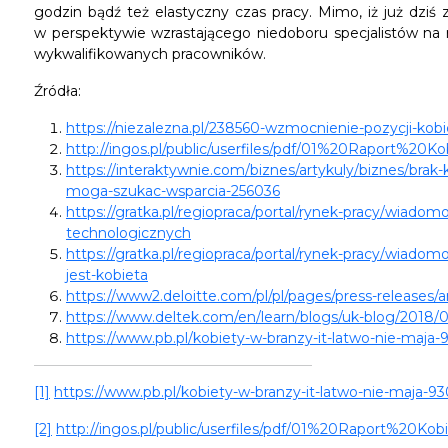
godzin bądź też elastyczny czas pracy. Mimo, iż już dziś 
w perspektywie wzrastającego niedoboru specjalistów na r
wykwalifikowanych pracowników.
Źródła:
https://niezalezna.pl/238560-wzmocnienie-pozycji-ko
http://ingos.pl/public/userfiles/pdf/01%20Raport%2
https://interaktywnie.com/biznes/artykuly/biznes/brak-
moga-szukac-wsparcia-256036
https://gratka.pl/regiopraca/portal/rynek-pracy/wiadom
technologicznych
https://gratka.pl/regiopraca/portal/rynek-pracy/wiadom
jest-kobieta
https://www2.deloitte.com/pl/pl/pages/press-releases/ar
https://www.deltek.com/en/learn/blogs/uk-blog/2018
https://www.pb.pl/kobiety-w-branzy-it-latwo-nie-maja
[1]
https://www.pb.pl/kobiety-w-branzy-it-latwo-nie-maja-9
[2]
http://ingos.pl/public/userfiles/pdf/01%20Raport%20