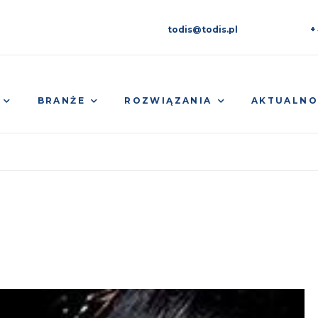
todis@todis.pl
+
BRANŻE
ROZWIĄZANIA
AKTUALNO