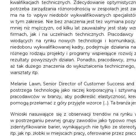
kwalifikacjach technicznych. Zdecydowanie optymistyczn
potrzeba zarządzania różnorodnością w zespołach jest za
ma na to wpływ niedobór wykwalifikowanych specjalistó
w tym zakresie. Nie bez znaczenia jest też wymiana pozyt
mniej niż mężczyzn, od kilku lat zauważalny jest stały w
firmach, jak i na uczelniach technicznych. Pracodawcy
wiodących na rynku nowych technologii i komunikacj
niedoboru wykwalifikowanej kadry, podejmuje działania na
różnego rodzaju projekty i programy wspierające rozwój
rezultaty powyższych działań. Ponadto, pracodawcy, zmus
aż tak dużego znaczenia do wykształcenia technicznego, 
warsztaty itp.
Melanie Lawn, Senior Director of Customer Success and G
postrzega technologię jako raczej korporacyjną i sztywn
pracodawców w branży, aby podkreślić elastyczność, kre
pomogą przełamać z góry przyjęte wzorce (…). Ta branża jest
Wnioski nasuwające się z obserwacji trendów na rynku 
w postrzeganiu pewnej grupy zawodów jako typowo męskie i
zidentyfikowanie barier, wynikających nie tylko ze stereo
itp. jak np. żłobki w miejscach pracy, oferowanie przez p