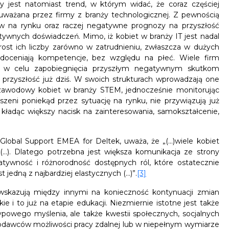
y jest natomiast trend, w którym widać, że coraz częściej
uważana przez firmy z branży technologicznej. Z pewnością
w na rynku oraz raczej negatywne prognozy na przyszłość
ywnych doświadczeń. Mimo, iż kobiet w branży IT jest nadal
zrost ich liczby zarówno w zatrudnieniu, zwłaszcza w dużych
 doceniają kompetencje, bez względu na płeć. Wiele firm
i, w celu zapobiegnięcia przyszłym negatywnym skutkom
 przyszłość już dziś. W swoich strukturach wprowadzają one
 zawodowy kobiet w branży STEM, jednocześnie monitorując
zeni poniekąd przez sytuację na rynku, nie przywiązują już
kładąc większy nacisk na zainteresowania, samokształcenie,
lobal Support EMEA for Deltek, uważa, że „(…)wiele kobiet
ą(…). Dlatego potrzebna jest większa komunikacja ze strony
atywność i różnorodność dostępnych ról, które ostatecznie
 jedną z najbardziej elastycznych (…)”.
[3]
wskazują między innymi na konieczność kontynuacji zmian
 to już na etapie edukacji. Niezmiernie istotne jest także
typowego myślenia, ale także kwestii społecznych, socjalnych
racodawców możliwości pracy zdalnej lub w niepełnym wymiarze