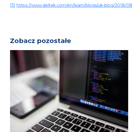
[3]
https://www.deltek.com/en/learn/blogs/uk-blog/2018/
Zobacz pozostałe