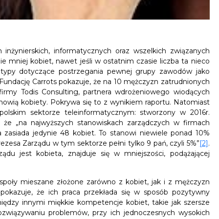
 inżynierskich, informatycznych oraz wszelkich związanych
 mniej kobiet, nawet jeśli w ostatnim czasie liczba ta nieco
reotypy dotyczące postrzegania pewnej grupy zawodów jako
Fundację Carrots pokazuje, że na 10 mężczyzn zatrudnionych
rmy Todis Consulting, partnera wdrożeniowego wiodących
nowią kobiety. Pokrywa się to z wynikiem raportu. Natomiast
polskim sektorze teleinformatycznym: stworzony w 2016r.
e, że „na najwyższych stanowiskach zarządczych w firmach
 zasiada jedynie 48 kobiet. To stanowi niewiele ponad 10%
zesa Zarządu w tym sektorze pełni tylko 9 pań, czyli 5%”
[2]
.
u jest kobieta, znajduje się w mniejszości, podążającej
espoły mieszane złożone zarówno z kobiet, jak i z mężczyzn
 pokazuje, że ich praca przekłada się w sposób pozytywny
iędzy innymi miękkie kompetencje kobiet, takie jak szersze
rozwiązywaniu problemów, przy ich jednoczesnych wysokich