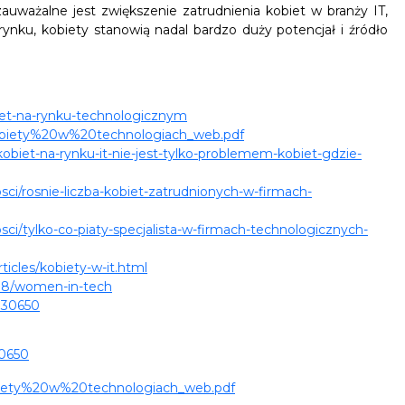
zauważalne jest zwiększenie zatrudnienia kobiet w branży IT,
ynku, kobiety stanowią nadal bardzo duży potencjał i źródło
biet-na-rynku-technologicznym
0Kobiety%20w%20technologiach_web.pdf
kobiet-na-rynku-it-nie-jest-tylko-problemem-kobiet-gdzie-
osci/rosnie-liczba-kobiet-zatrudnionych-w-firmach-
osci/tylko-co-piaty-specjalista-w-firmach-technologicznych-
ticles/kobiety-w-it.html
/08/women-in-tech
-930650
30650
Kobiety%20w%20technologiach_web.pdf