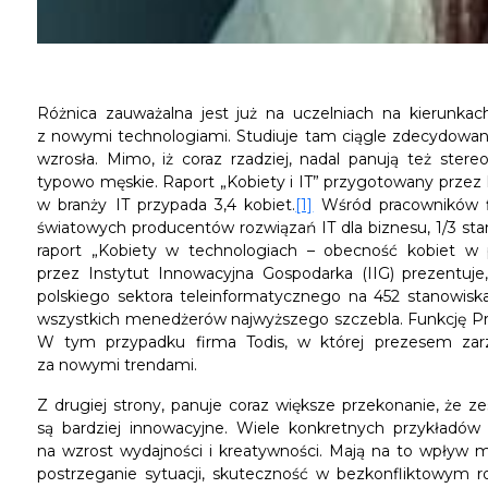
Różnica zauważalna jest już na uczelniach na kierunkach
z nowymi technologiami. Studiuje tam ciągle zdecydowanie
wzrosła. Mimo, iż coraz rzadziej, nadal panują też ste
typowo męskie. Raport „Kobiety i IT” przygotowany przez 
w branży IT przypada 3,4 kobiet.
[1]
Wśród pracowników fi
światowych producentów rozwiązań IT dla biznesu, 1/3 sta
raport „Kobiety w technologiach – obecność kobiet w 
przez Instytut Innowacyjna Gospodarka (IIG) prezentuj
polskiego sektora teleinformatycznego na 452 stanowiska
wszystkich menedżerów najwyższego szczebla. Funkcję Pre
W tym przypadku firma Todis, w której prezesem zarząd
za nowymi trendami.
Z drugiej strony, panuje coraz większe przekonanie, że z
są bardziej innowacyjne. Wiele konkretnych przykładów
na wzrost wydajności i kreatywności. Mają na to wpływ m
postrzeganie sytuacji, skuteczność w bezkonfliktowym 