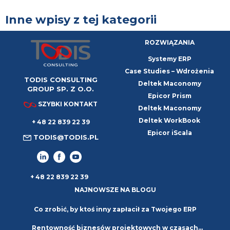
Inne wpisy z tej kategorii
ROZWIĄZANIA
Systemy ERP
Case Studies – Wdrożenia
TODIS CONSULTING
Deltek Maconomy
GROUP SP. Z O.O.
Epicor Prism
SZYBKI KONTAKT
Deltek Maconomy
Deltek WorkBook
+ 48 22 839 22 39
Epicor iScala
TODIS@TODIS.PL
+ 48 22 839 22 39
NAJNOWSZE NA BLOGU
Co zrobić, by ktoś inny zapłacił za Twojego ERP
Rentowność biznesów projektowych w czasach