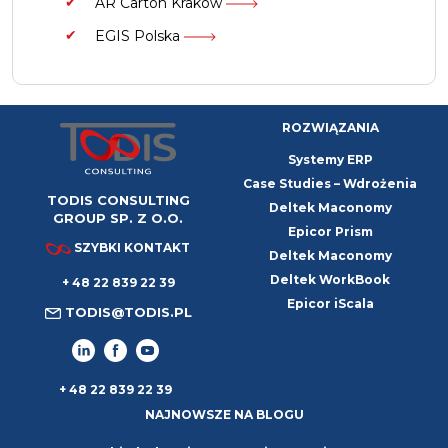
AR Carton Kraków
EGIS Polska
ROZWIĄZANIA
Systemy ERP
Case Studies – Wdrożenia
TODIS CONSULTING
Deltek Maconomy
GROUP SP. Z O.O.
Epicor Prism
SZYBKI KONTAKT
Deltek Maconomy
Deltek WorkBook
+ 48 22 839 22 39
Epicor iScala
TODIS@TODIS.PL
+ 48 22 839 22 39
NAJNOWSZE NA BLOGU