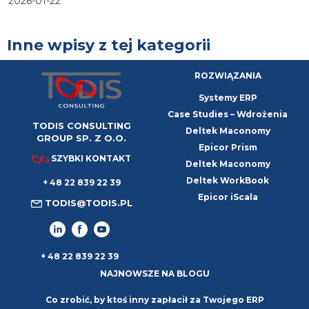
2026-01-22
Inne wpisy z tej kategorii
ROZWIĄZANIA
Systemy ERP
Case Studies – Wdrożenia
TODIS CONSULTING
Deltek Maconomy
GROUP SP. Z O.O.
Epicor Prism
SZYBKI KONTAKT
Deltek Maconomy
Deltek WorkBook
+ 48 22 839 22 39
Epicor iScala
TODIS@TODIS.PL
+ 48 22 839 22 39
NAJNOWSZE NA BLOGU
Co zrobić, by ktoś inny zapłacił za Twojego ERP