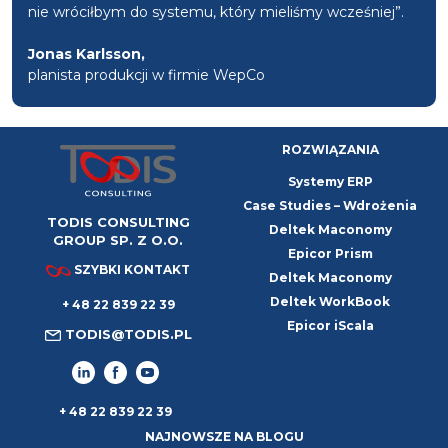
nie wróciłbym do systemu, który mieliśmy wcześniej”.
Jonas Karlsson,
planista produkcji w firmie WepCo
ROZWIĄZANIA
Systemy ERP
Case Studies – Wdrożenia
TODIS CONSULTING
Deltek Maconomy
GROUP SP. Z O.O.
Epicor Prism
SZYBKI KONTAKT
Deltek Maconomy
Deltek WorkBook
+ 48 22 839 22 39
Epicor iScala
TODIS@TODIS.PL
+ 48 22 839 22 39
NAJNOWSZE NA BLOGU