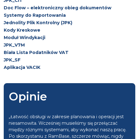
JPK_CIT
Doc Flow – elektroniczny obieg dokumentów
Systemy do Raportowania
Jednolity Plik Kontrolny (JPK)
Kody Kreskowe
Moduł Windykacji
JPK_V7M
Biała Lista Podatników VAT
JPK_SF
Aplikacja VACIK
Opinie
„Łatwość obsługi w zakresie planowania i operacji jest
niesamowita. Wcześniej musieliśmy się przełączać
między różnymi systemami, aby wykonać naszą pracę.
Po skorzystaniu z RamBase, szczerze mówiąc, nigdy