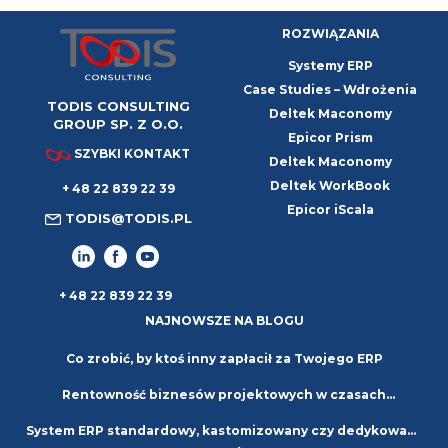
przedsiębiorstwa do z góry określonej logiki systemu. Jest
ROZWIĄZANIA
Systemy ERP
Case Studies – Wdrożenia
TODIS CONSULTING
Deltek Maconomy
GROUP SP. Z O.O.
Epicor Prism
SZYBKI KONTAKT
Deltek Maconomy
Deltek WorkBook
+ 48 22 839 22 39
Epicor iScala
TODIS@TODIS.PL
+ 48 22 839 22 39
NAJNOWSZE NA BLOGU
Co zrobić, by ktoś inny zapłacił za Twojego ERP
Rentowność biznesów projektowych w czasach
System ERP standardowy, kastomizowany czy dedykowany
niepewności. Strategie i najlepsze praktyki