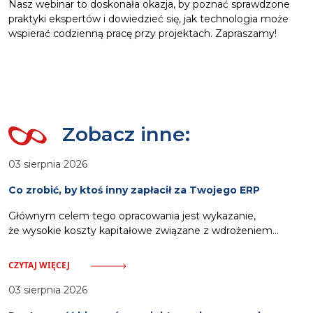
Nasz webinar to doskonała okazja, by poznać sprawdzone
praktyki ekspertów i dowiedzieć się, jak technologia może
wspierać codzienną pracę przy projektach. Zapraszamy!
Zobacz inne:
03 sierpnia 2026
Co zrobić, by ktoś inny zapłacił za Twojego ERP
Głównym celem tego opracowania jest wykazanie,
że wysokie koszty kapitałowe związane z wdrożeniem
oprogramowania ERP nie muszą stanowić obciążenia dla
budżetu przedsiębiorstwa. Odpowiednia strategia pozwala
CZYTAJ WIĘCEJ
na wykorzystanie zewnętrznych ścieżek finansowania.
Zalicza się do nich pozyskanie dotacji celowych
03 sierpnia 2026
pokrywających nawet siedemdziesiąt procent wydatków,