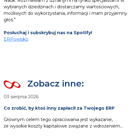
Nauk. Rozmawiam z uznanymi na rynku specjalistami w
wybranych dziedzinach i dostarczamy wartościowych,
możliwych do wykorzystania, informacji i mam przyjemny
głos.”
Posłuchaj i subskrybuj nas na Spotify!
ERPowi
sko
Zobacz inne:
03 sierpnia 2026
Co zrobić, by ktoś inny zapłacił za Twojego ERP
Głównym celem tego opracowania jest wykazanie,
że wysokie koszty kapitałowe związane z wdrożeniem
oprogramowania ERP nie muszą stanowić obciążenia dla