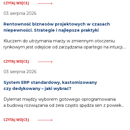
budżetu przedsiębiorstwa. Odpowiednia strategia pozwala
CZYTAJ WIĘCEJ
na wykorzystanie zewnętrznych ścieżek finansowania.
Zalicza się do nich pozyskanie dotacji celowych
03 sierpnia 2026
pokrywających nawet siedemdziesiąt procent wydatków,
Rentowność biznesów projektowych w czasach
włączenie kosztów systemu w strukturę usług oferowanych
niepewności. Strategie i najlepsze praktyki
klientom oraz zastosowanie partnerskich modeli rozliczeń.
Działania te, wsparte dodatkowo automatyzacją procesów
Kluczem do utrzymania marży w zmiennym otoczeniu
windykacyjnych,
rynkowym jest odejście od zarządzania opartego na intuicji.
Gwarancją stabilności stają się scentralizowane narzędzia,
które pozwalają na monitorowanie wskaźników finansowych
CZYTAJ WIĘCEJ
i utylizacji zespołu w czasie rzeczywistym. Spis treści:
Wyzwania rentowności i potrzeba danych w czasie
03 sierpnia 2026
rzeczywistym Dynamiczne zmiany rynkowe, presja
System ERP standardowy, kastomizowany
inflacyjna oraz stale rosnące koszty operacyjne bezlitośnie
czy dedykowany – jaki wybrać?
weryfikują kondycję finansową firm świadczących usługi
profesjonalne. Właściciele i kierownicy projektów zmagają
Dylemat między wyborem gotowego oprogramowania
a budową rozwiązania od zera często spędza sen z powiek
kadrze zarządzającej. Napięcie między budżetem
a wymaganiami operacyjnymi wywołuje niepewność
CZYTAJ WIĘCEJ
w procesie decyzyjnym. Istnieje jednak w pełni racjonalny
klucz doboru odpowiedniej architektury dla organizacji,