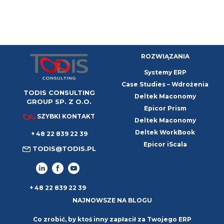
który łagodzi stres wyboru. Standardowy ERP
charakteryzuje się niskim progiem wejścia i szybkim
wdrożeniem. Wymaga jednak dostosowania procesów
przedsiębiorstwa do z góry określonej logiki systemu. Jest
ROZWIĄZANIA
Systemy ERP
Case Studies – Wdrożenia
TODIS CONSULTING
Deltek Maconomy
GROUP SP. Z O.O.
Epicor Prism
SZYBKI KONTAKT
Deltek Maconomy
Deltek WorkBook
+ 48 22 839 22 39
Epicor iScala
TODIS@TODIS.PL
+ 48 22 839 22 39
NAJNOWSZE NA BLOGU
Co zrobić, by ktoś inny zapłacił za Twojego ERP