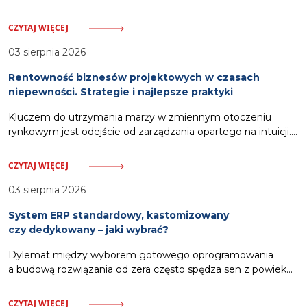
oprogramowania ERP nie muszą stanowić obciążenia dla
budżetu przedsiębiorstwa. Odpowiednia strategia pozwala
CZYTAJ WIĘCEJ
na wykorzystanie zewnętrznych ścieżek finansowania.
Zalicza się do nich pozyskanie dotacji celowych
03 sierpnia 2026
pokrywających nawet siedemdziesiąt procent wydatków,
Rentowność biznesów projektowych w czasach
włączenie kosztów systemu w strukturę usług oferowanych
niepewności. Strategie i najlepsze praktyki
klientom oraz zastosowanie partnerskich modeli rozliczeń.
Działania te, wsparte dodatkowo automatyzacją procesów
Kluczem do utrzymania marży w zmiennym otoczeniu
windykacyjnych,
rynkowym jest odejście od zarządzania opartego na intuicji.
Gwarancją stabilności stają się scentralizowane narzędzia,
które pozwalają na monitorowanie wskaźników finansowych
CZYTAJ WIĘCEJ
i utylizacji zespołu w czasie rzeczywistym. Spis treści:
Wyzwania rentowności i potrzeba danych w czasie
03 sierpnia 2026
rzeczywistym Dynamiczne zmiany rynkowe, presja
System ERP standardowy, kastomizowany
inflacyjna oraz stale rosnące koszty operacyjne bezlitośnie
czy dedykowany – jaki wybrać?
weryfikują kondycję finansową firm świadczących usługi
profesjonalne. Właściciele i kierownicy projektów zmagają
Dylemat między wyborem gotowego oprogramowania
a budową rozwiązania od zera często spędza sen z powiek
kadrze zarządzającej. Napięcie między budżetem
a wymaganiami operacyjnymi wywołuje niepewność
CZYTAJ WIĘCEJ