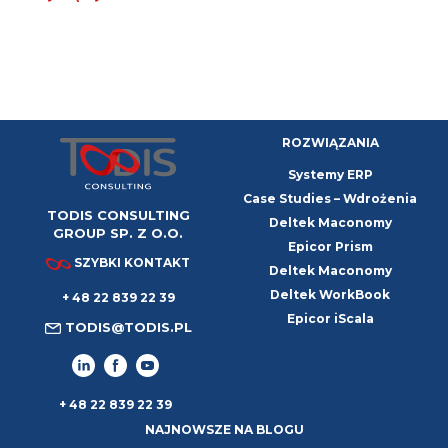
w procesie decyzyjnym. Istnieje jednak w pełni racjonalny
klucz doboru odpowiedniej architektury dla organizacji,
który łagodzi stres wyboru. Standardowy ERP
charakteryzuje się niskim progiem wejścia i szybkim
wdrożeniem. Wymaga jednak dostosowania procesów
przedsiębiorstwa do z góry określonej logiki systemu. Jest
ROZWIĄZANIA
Systemy ERP
Case Studies – Wdrożenia
TODIS CONSULTING
Deltek Maconomy
GROUP SP. Z O.O.
Epicor Prism
SZYBKI KONTAKT
Deltek Maconomy
Deltek WorkBook
+ 48 22 839 22 39
Epicor iScala
TODIS@TODIS.PL
+ 48 22 839 22 39
NAJNOWSZE NA BLOGU