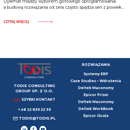
Dylemat między wyborem gotowego oprogramowania
a budową rozwiązania od zera często spędza sen z powiek
kadrze zarządzającej. Napięcie między budżetem
a wymaganiami operacyjnymi wywołuje niepewność
CZYTAJ WIĘCEJ
w procesie decyzyjnym. Istnieje jednak w pełni racjonalny
klucz doboru odpowiedniej architektury dla organizacji,
który łagodzi stres wyboru. Standardowy ERP
charakteryzuje się niskim progiem wejścia i szybkim
wdrożeniem. Wymaga jednak dostosowania procesów
przedsiębiorstwa do z góry określonej logiki systemu. Jest
ROZWIĄZANIA
Systemy ERP
Case Studies – Wdrożenia
TODIS CONSULTING
Deltek Maconomy
GROUP SP. Z O.O.
Epicor Prism
SZYBKI KONTAKT
Deltek Maconomy
Deltek WorkBook
+ 48 22 839 22 39
Epicor iScala
TODIS@TODIS.PL