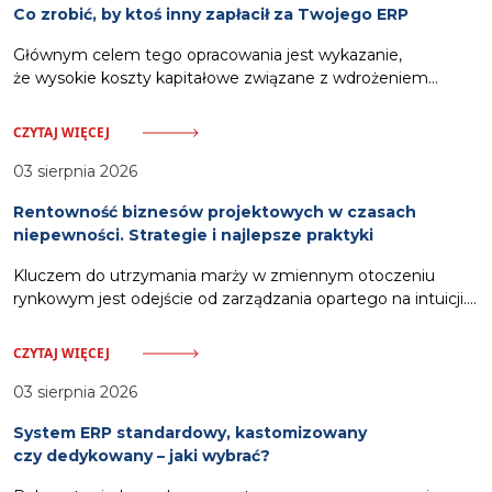
Co zrobić, by ktoś inny zapłacił za Twojego ERP
Głównym celem tego opracowania jest wykazanie,
że wysokie koszty kapitałowe związane z wdrożeniem
oprogramowania ERP nie muszą stanowić obciążenia dla
budżetu przedsiębiorstwa. Odpowiednia strategia pozwala
CZYTAJ WIĘCEJ
na wykorzystanie zewnętrznych ścieżek finansowania.
Zalicza się do nich pozyskanie dotacji celowych
03 sierpnia 2026
pokrywających nawet siedemdziesiąt procent wydatków,
Rentowność biznesów projektowych w czasach
włączenie kosztów systemu w strukturę usług oferowanych
niepewności. Strategie i najlepsze praktyki
klientom oraz zastosowanie partnerskich modeli rozliczeń.
Działania te, wsparte dodatkowo automatyzacją procesów
Kluczem do utrzymania marży w zmiennym otoczeniu
windykacyjnych,
rynkowym jest odejście od zarządzania opartego na intuicji.
Gwarancją stabilności stają się scentralizowane narzędzia,
które pozwalają na monitorowanie wskaźników finansowych
CZYTAJ WIĘCEJ
i utylizacji zespołu w czasie rzeczywistym. Spis treści:
Wyzwania rentowności i potrzeba danych w czasie
03 sierpnia 2026
rzeczywistym Dynamiczne zmiany rynkowe, presja
System ERP standardowy, kastomizowany
inflacyjna oraz stale rosnące koszty operacyjne bezlitośnie
czy dedykowany – jaki wybrać?
weryfikują kondycję finansową firm świadczących usługi
profesjonalne. Właściciele i kierownicy projektów zmagają