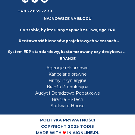
+ 48 22 839 22 39
NAJNOWSZE NA BLOGU
Co zrobić, by ktoś inny zapłacił za Twojego ERP
Rentowność biznesów projektowych w czasach
System ERP standardowy, kastomizowany czy dedykowany
niepewności. Strategie i najlepsze praktyki
BRANŻE
– jaki wybrać?
Agencje reklamowe
Kancelarie prawne
Firmy inżynieryjne
Branża Produkcyjna
Audyt i Doradztwo Podatkowe
Branża Hi-Tech
Software House
POLITYKA PRYWATNOŚCI
COPYRIGHT 2023 TODIS
MADE WITH
IN
AIONLINE.PL