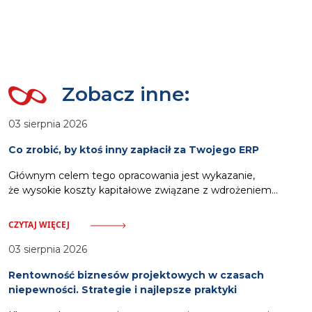
Zobacz inne:
03 sierpnia 2026
Co zrobić, by ktoś inny zapłacił za Twojego ERP
Głównym celem tego opracowania jest wykazanie,
że wysokie koszty kapitałowe związane z wdrożeniem
oprogramowania ERP nie muszą stanowić obciążenia dla
budżetu przedsiębiorstwa. Odpowiednia strategia pozwala
CZYTAJ WIĘCEJ
na wykorzystanie zewnętrznych ścieżek finansowania.
Zalicza się do nich pozyskanie dotacji celowych
03 sierpnia 2026
pokrywających nawet siedemdziesiąt procent wydatków,
Rentowność biznesów projektowych w czasach
włączenie kosztów systemu w strukturę usług oferowanych
niepewności. Strategie i najlepsze praktyki
klientom oraz zastosowanie partnerskich modeli rozliczeń.
Działania te, wsparte dodatkowo automatyzacją procesów