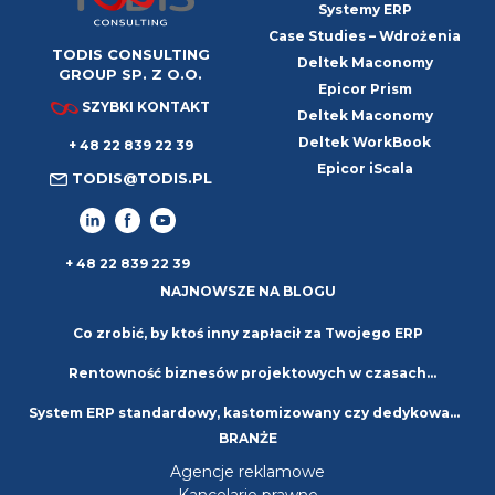
Systemy ERP
Case Studies – Wdrożenia
TODIS CONSULTING
Deltek Maconomy
GROUP SP. Z O.O.
Epicor Prism
SZYBKI KONTAKT
Deltek Maconomy
Deltek WorkBook
+ 48 22 839 22 39
Epicor iScala
TODIS@TODIS.PL
+ 48 22 839 22 39
NAJNOWSZE NA BLOGU
Co zrobić, by ktoś inny zapłacił za Twojego ERP
Rentowność biznesów projektowych w czasach
System ERP standardowy, kastomizowany czy dedykowany
niepewności. Strategie i najlepsze praktyki
BRANŻE
– jaki wybrać?
Agencje reklamowe