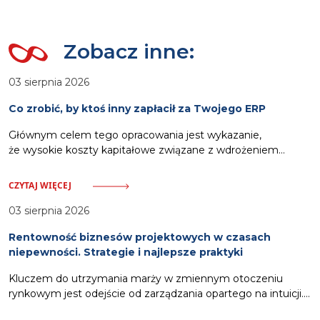
Zobacz inne:
03 sierpnia 2026
Co zrobić, by ktoś inny zapłacił za Twojego ERP
Głównym celem tego opracowania jest wykazanie,
że wysokie koszty kapitałowe związane z wdrożeniem
oprogramowania ERP nie muszą stanowić obciążenia dla
budżetu przedsiębiorstwa. Odpowiednia strategia pozwala
CZYTAJ WIĘCEJ
na wykorzystanie zewnętrznych ścieżek finansowania.
Zalicza się do nich pozyskanie dotacji celowych
03 sierpnia 2026
pokrywających nawet siedemdziesiąt procent wydatków,
Rentowność biznesów projektowych w czasach
włączenie kosztów systemu w strukturę usług oferowanych
niepewności. Strategie i najlepsze praktyki
klientom oraz zastosowanie partnerskich modeli rozliczeń.
Działania te, wsparte dodatkowo automatyzacją procesów
Kluczem do utrzymania marży w zmiennym otoczeniu
windykacyjnych,
rynkowym jest odejście od zarządzania opartego na intuicji.
Gwarancją stabilności stają się scentralizowane narzędzia,