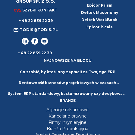
GROUP SP. Z O.O.
Epicor Prism
SZYBKI KONTAKT
Deltek Maconomy
Deltek WorkBook
+ 48 22 839 22 39
Epicor iScala
TODIS@TODIS.PL
+ 48 22 839 22 39
NAJNOWSZE NA BLOGU
Co zrobić, by ktoś inny zapłacił za Twojego ERP
Rentowność biznesów projektowych w czasach
System ERP standardowy, kastomizowany czy dedykowany
niepewności. Strategie i najlepsze praktyki
BRANŻE
– jaki wybrać?
Agencje reklamowe
Kancelarie prawne
Firmy inżynieryjne
Branża Produkcyjna