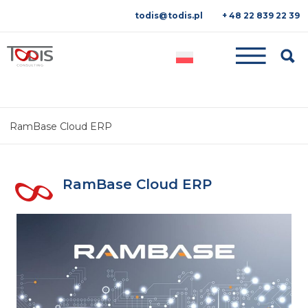
todis@todis.pl
+ 48 22 839 22 39
Searc
RamBase Cloud ERP
RamBase Cloud ERP