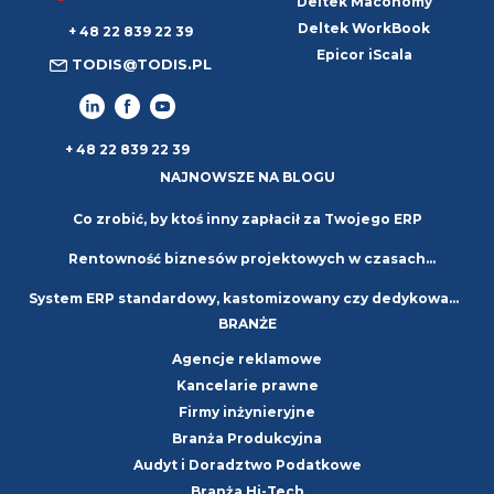
Deltek Maconomy
Deltek WorkBook
+ 48 22 839 22 39
Epicor iScala
TODIS@TODIS.PL
+ 48 22 839 22 39
NAJNOWSZE NA BLOGU
Co zrobić, by ktoś inny zapłacił za Twojego ERP
Rentowność biznesów projektowych w czasach
System ERP standardowy, kastomizowany czy dedykowany
niepewności. Strategie i najlepsze praktyki
BRANŻE
– jaki wybrać?
Agencje reklamowe
Kancelarie prawne
Firmy inżynieryjne
Branża Produkcyjna
Audyt i Doradztwo Podatkowe
Branża Hi-Tech