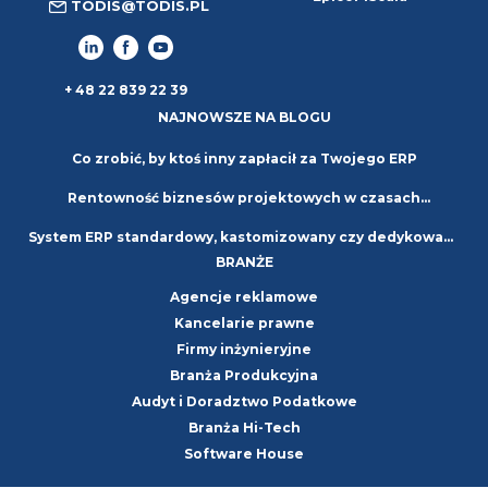
TODIS@TODIS.PL
+ 48 22 839 22 39
NAJNOWSZE NA BLOGU
Co zrobić, by ktoś inny zapłacił za Twojego ERP
Rentowność biznesów projektowych w czasach
System ERP standardowy, kastomizowany czy dedykowany
niepewności. Strategie i najlepsze praktyki
BRANŻE
– jaki wybrać?
Agencje reklamowe
Kancelarie prawne
Firmy inżynieryjne
Branża Produkcyjna
Audyt i Doradztwo Podatkowe
Branża Hi-Tech
Software House