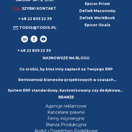
Epicor Prism
SZYBKI KONTAKT
Deltek Maconomy
Deltek WorkBook
+ 48 22 839 22 39
Epicor iScala
TODIS@TODIS.PL
+ 48 22 839 22 39
NAJNOWSZE NA BLOGU
Co zrobić, by ktoś inny zapłacił za Twojego ERP
Rentowność biznesów projektowych w czasach
System ERP standardowy, kastomizowany czy dedykowany
niepewności. Strategie i najlepsze praktyki
BRANŻE
– jaki wybrać?
Agencje reklamowe
Kancelarie prawne
Firmy inżynieryjne
Branża Produkcyjna
Audyt i Doradztwo Podatkowe