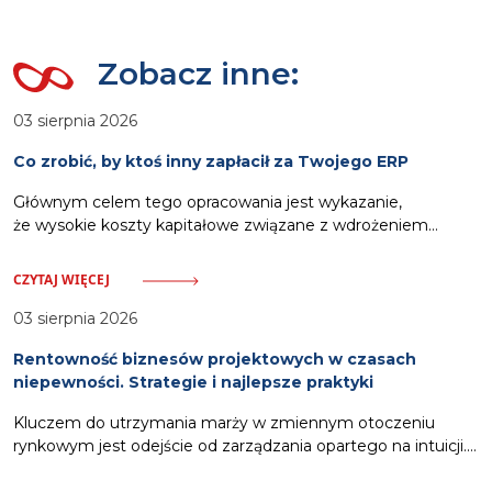
Zobacz inne:
03 sierpnia 2026
Co zrobić, by ktoś inny zapłacił za Twojego ERP
Głównym celem tego opracowania jest wykazanie,
że wysokie koszty kapitałowe związane z wdrożeniem
oprogramowania ERP nie muszą stanowić obciążenia dla
budżetu przedsiębiorstwa. Odpowiednia strategia pozwala
CZYTAJ WIĘCEJ
na wykorzystanie zewnętrznych ścieżek finansowania.
Zalicza się do nich pozyskanie dotacji celowych
03 sierpnia 2026
pokrywających nawet siedemdziesiąt procent wydatków,
Rentowność biznesów projektowych w czasach
włączenie kosztów systemu w strukturę usług oferowanych
niepewności. Strategie i najlepsze praktyki
klientom oraz zastosowanie partnerskich modeli rozliczeń.
Działania te, wsparte dodatkowo automatyzacją procesów
Kluczem do utrzymania marży w zmiennym otoczeniu
windykacyjnych,
rynkowym jest odejście od zarządzania opartego na intuicji.
Gwarancją stabilności stają się scentralizowane narzędzia,