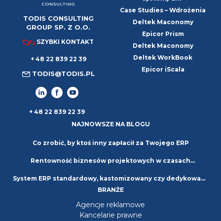
Case Studies – Wdrożenia
TODIS CONSULTING
Deltek Maconomy
GROUP SP. Z O.O.
Epicor Prism
SZYBKI KONTAKT
Deltek Maconomy
Deltek WorkBook
+ 48 22 839 22 39
Epicor iScala
TODIS@TODIS.PL
+ 48 22 839 22 39
NAJNOWSZE NA BLOGU
Co zrobić, by ktoś inny zapłacił za Twojego ERP
Rentowność biznesów projektowych w czasach
System ERP standardowy, kastomizowany czy dedykowany
niepewności. Strategie i najlepsze praktyki
BRANŻE
– jaki wybrać?
Agencje reklamowe
Kancelarie prawne