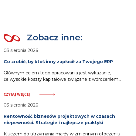
Zobacz inne:
03 sierpnia 2026
Co zrobić, by ktoś inny zapłacił za Twojego ERP
Głównym celem tego opracowania jest wykazanie,
że wysokie koszty kapitałowe związane z wdrożeniem
oprogramowania ERP nie muszą stanowić obciążenia dla
budżetu przedsiębiorstwa. Odpowiednia strategia pozwala
CZYTAJ WIĘCEJ
na wykorzystanie zewnętrznych ścieżek finansowania.
Zalicza się do nich pozyskanie dotacji celowych
03 sierpnia 2026
pokrywających nawet siedemdziesiąt procent wydatków,
Rentowność biznesów projektowych w czasach
włączenie kosztów systemu w strukturę usług oferowanych
niepewności. Strategie i najlepsze praktyki
klientom oraz zastosowanie partnerskich modeli rozliczeń.
Działania te, wsparte dodatkowo automatyzacją procesów
Kluczem do utrzymania marży w zmiennym otoczeniu