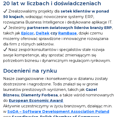
20 lat w liczbach i doświadczeniach
Zrealizowaliśmy projekty dla
setek klientów w ponad
50 krajach
, wdrażając nowoczesne systemy ERP,
rozwiązania Business Intelligence i dedykowane aplikacje IT.
Jesteśmy
partnerem światowych liderów branży ERP
,
takich jak
Epicor
,
Deltek
czy
RamBase
, dzięki czemu
możemy oferować sprawdzone i innowacyjne rozwiązania
dla firm z różnych sektorów.
Nasz zespół konsultantów i specjalistów stale rozwija
swoje kompetencje, aby sprostać zmieniającym się
potrzebom biznesu i dynamicznym regulacjom rynkowym.
Docenieni na rynku
Nasze zaangażowanie i konsekwencja w działaniu zostały
dostrzeżone i nagrodzone. Todis znalazł się w gronie
laureatów prestiżowych wyróżnień, takich jak
Gazel
Biznesu
,
Diamenty Forbesa
, a także wśród nominowanych
do
European Economic Award
.
Aktywnie uczestniczymy w życiu branżowym, działając m.in.
w
SoDA – Software Development Association Poland