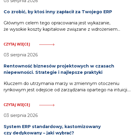
03 sierpnia 2026
Co zrobić, by ktoś inny zapłacił za Twojego ERP
Głównym celem tego opracowania jest wykazanie,
że wysokie koszty kapitałowe związane z wdrożeniem
oprogramowania ERP nie muszą stanowić obciążenia dla
budżetu przedsiębiorstwa. Odpowiednia strategia pozwala
CZYTAJ WIĘCEJ
na wykorzystanie zewnętrznych ścieżek finansowania.
Zalicza się do nich pozyskanie dotacji celowych
03 sierpnia 2026
pokrywających nawet siedemdziesiąt procent wydatków,
Rentowność biznesów projektowych w czasach
włączenie kosztów systemu w strukturę usług oferowanych
niepewności. Strategie i najlepsze praktyki
klientom oraz zastosowanie partnerskich modeli rozliczeń.
Działania te, wsparte dodatkowo automatyzacją procesów
Kluczem do utrzymania marży w zmiennym otoczeniu
windykacyjnych,
rynkowym jest odejście od zarządzania opartego na intuicji.
Gwarancją stabilności stają się scentralizowane narzędzia,
które pozwalają na monitorowanie wskaźników finansowych
CZYTAJ WIĘCEJ
i utylizacji zespołu w czasie rzeczywistym. Spis treści:
Wyzwania rentowności i potrzeba danych w czasie
03 sierpnia 2026
rzeczywistym Dynamiczne zmiany rynkowe, presja
System ERP standardowy, kastomizowany
inflacyjna oraz stale rosnące koszty operacyjne bezlitośnie
czy dedykowany – jaki wybrać?
weryfikują kondycję finansową firm świadczących usługi