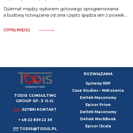
profesjonalne. Właściciele i kierownicy projektów zmagają
Dylemat między wyborem gotowego oprogramowania
a budową rozwiązania od zera często spędza sen z powiek
kadrze zarządzającej. Napięcie między budżetem
a wymaganiami operacyjnymi wywołuje niepewność
CZYTAJ WIĘCEJ
w procesie decyzyjnym. Istnieje jednak w pełni racjonalny
klucz doboru odpowiedniej architektury dla organizacji,
który łagodzi stres wyboru. Standardowy ERP
charakteryzuje się niskim progiem wejścia i szybkim
wdrożeniem. Wymaga jednak dostosowania procesów
przedsiębiorstwa do z góry określonej logiki systemu. Jest
ROZWIĄZANIA
Systemy ERP
Case Studies – Wdrożenia
TODIS CONSULTING
Deltek Maconomy
GROUP SP. Z O.O.
Epicor Prism
SZYBKI KONTAKT
Deltek Maconomy
Deltek WorkBook
+ 48 22 839 22 39
Epicor iScala
TODIS@TODIS.PL