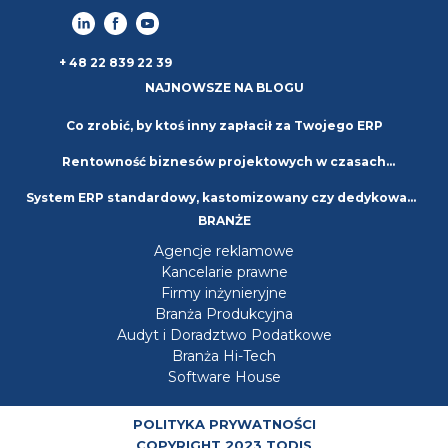
+ 48 22 839 22 39
NAJNOWSZE NA BLOGU
Co zrobić, by ktoś inny zapłacił za Twojego ERP
Rentowność biznesów projektowych w czasach
System ERP standardowy, kastomizowany czy dedykowany
niepewności. Strategie i najlepsze praktyki
BRANŻE
– jaki wybrać?
Agencje reklamowe
Kancelarie prawne
Firmy inżynieryjne
Branża Produkcyjna
Audyt i Doradztwo Podatkowe
Branża Hi-Tech
Software House
POLITYKA PRYWATNOŚCI
COPYRIGHT 2023 TODIS