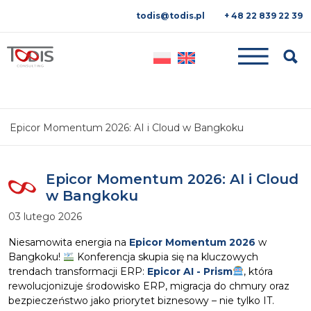
todis@todis.pl
+ 48 22 839 22 39
Searc
Epicor Momentum 2026: AI i Cloud w Bangkoku
Epicor Momentum 2026: AI i Cloud
w Bangkoku
03 lutego 2026
Niesamowita energia na
Epicor Momentum 2026
w
Bangkoku!
Konferencja skupia się na kluczowych
trendach transformacji ERP:
Epicor AI - Prism
, która
rewolucjonizuje środowisko ERP, migracja do chmury oraz
bezpieczeństwo jako priorytet biznesowy – nie tylko IT.