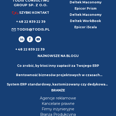
TODIS CONSULTING
Deltek Maconomy
GROUP SP. Z O.O.
Epicor Prism
SZYBKI KONTAKT
Deltek Maconomy
Deltek WorkBook
+ 48 22 839 22 39
Epicor iScala
TODIS@TODIS.PL
+ 48 22 839 22 39
NAJNOWSZE NA BLOGU
Co zrobić, by ktoś inny zapłacił za Twojego ERP
Rentowność biznesów projektowych w czasach
System ERP standardowy, kastomizowany czy dedykowany
niepewności. Strategie i najlepsze praktyki
BRANŻE
– jaki wybrać?
Agencje reklamowe
Kancelarie prawne
Firmy inżynieryjne
Branża Produkcyjna