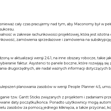
 ponieważ cały czas pracujemy nad tym, aby Maconomy był w peł
sukcesu.
alność w zakresie rachunkowości projektowej, która jest istotna
kowość, zamówienia sprzedażowe i zamówienia na subskrypcję j
zoną w aktualizacji wersji 2.6.1, na inne obszary robocze, taki
ybieranie faktur. Asystenci to panele boczne, które rozwijają się
 drugorzędnych, ale nadal ważnych informacji dotyczących bieżą
epszeń planowania zasobów w wersji People Planner 4.5, umożli
anie tzw. Gantt Sticks związanych z projektem i zadaniami prze
nowane daty początku/końca. Ponadto użytkownicy mogą automat
ielu zasobów za pomocą jednego kliknięcia, a także przycinać, kop