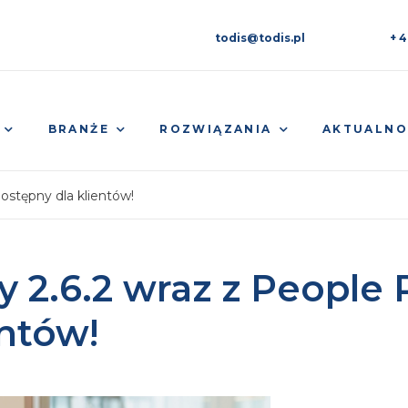
todis@todis.pl
+ 4
BRANŻE
ROZWIĄZANIA
AKTUALNO
ostępny dla klientów!
.6.2 wraz z People Pl
entów!