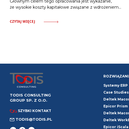
Głównym celem tego opracowania jest wykazanie,
że wysokie koszty kapitałowe związane z wdrożeniem
oprogramowania ERP nie muszą stanowić obciążenia dla
budżetu przedsiębiorstwa. Odpowiednia strategia pozwala
CZYTAJ WIĘCEJ
na wykorzystanie zewnętrznych ścieżek finansowania.
Zalicza się do nich pozyskanie dotacji celowych
pokrywających nawet siedemdziesiąt procent wydatków,
włączenie kosztów systemu w strukturę usług
oferowanych klientom oraz zastosowanie partnerskich
modeli rozliczeń. Działania te, wsparte dodatkowo
automatyzacją procesów windykacyjnych,
ROZWIĄZANI
Systemy ERP
Case Studies
TODIS CONSULTING
Deltek Mac
GROUP SP. Z O.O.
Epicor Prism
SZYBKI KONTAKT
Deltek Mac
TODIS@TODIS.PL
Deltek Work
Epicor iScala