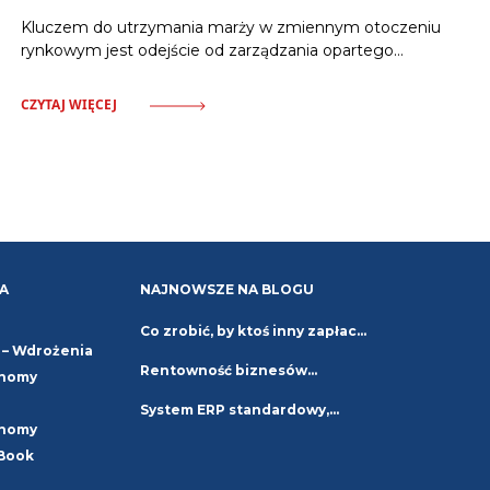
Kluczem do utrzymania marży w zmiennym otoczeniu
rynkowym jest odejście od zarządzania opartego
na intuicji. Gwarancją stabilności stają się scentralizowane
narzędzia, które pozwalają na monitorowanie wskaźników
CZYTAJ WIĘCEJ
finansowych i utylizacji zespołu w czasie rzeczywistym.
Spis treści: Wyzwania rentowności i potrzeba danych
w czasie rzeczywistym Dynamiczne zmiany rynkowe,
presja inflacyjna oraz stale rosnące koszty operacyjne
bezlitośnie weryfikują kondycję finansową firm
świadczących usługi profesjonalne. Właściciele
i kierownicy projektów zmagają
A
NAJNOWSZE NA BLOGU
Co zrobić, by ktoś inny zapłacił
 – Wdrożenia
za Twojego ERP
Rentowność biznesów
onomy
projektowych w czasach
System ERP standardowy,
onomy
niepewności. Strategie
kastomizowany
Book
i najlepsze praktyki
czy dedykowany – jaki wybrać?