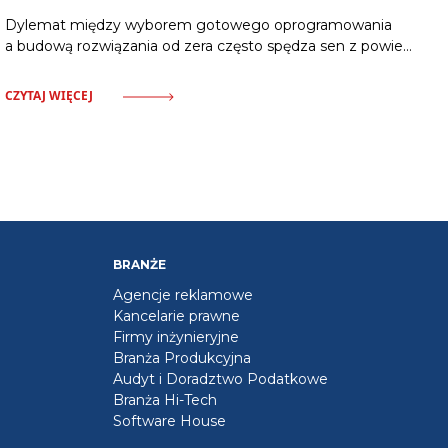
Dylemat między wyborem gotowego oprogramowania
a budową rozwiązania od zera często spędza sen z powiek
kadrze zarządzającej. Napięcie między budżetem
a wymaganiami operacyjnymi wywołuje niepewność
CZYTAJ WIĘCEJ
w procesie decyzyjnym. Istnieje jednak w pełni racjonalny
klucz doboru odpowiedniej architektury dla organizacji,
który łagodzi stres wyboru. Standardowy ERP
charakteryzuje się niskim progiem wejścia i szybkim
wdrożeniem. Wymaga jednak dostosowania procesów
przedsiębiorstwa do z góry określonej logiki systemu. Jest
BRANŻE
Agencje reklamowe
Kancelarie prawne
Firmy inżynieryjne
Branża Produkcyjna
Audyt i Doradztwo Podatkowe
Branża Hi-Tech
Software House