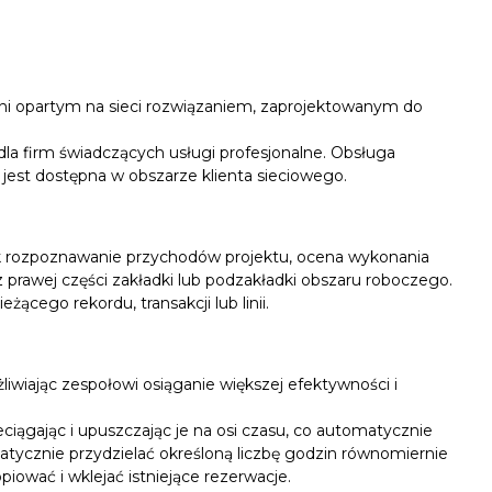
ni opartym na sieci rozwiązaniem, zaprojektowanym do
 dla firm świadczących usługi profesjonalne. Obsługa
est dostępna w obszarze klienta sieciowego.
e jak rozpoznawanie przychodów projektu, ocena wykonania
 z prawej części zakładki lub podzakładki obszaru roboczego.
cego rekordu, transakcji lub linii.
wiając zespołowi osiąganie większej efektywności i
ciągając i upuszczając je na osi czasu, co automatycznie
ycznie przydzielać określoną liczbę godzin równomiernie
iować i wklejać istniejące rezerwacje.