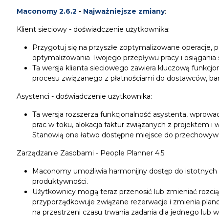
Maconomy 2.6.2
-
Najważniejsze zmiany
:
Klient sieciowy - doświadczenie użytkownika:
Przygotuj się na przyszłe zoptymalizowane operacje,
optymalizowania Twojego przepływu pracy i osiągania 
Ta wersja klienta sieciowego zawiera kluczową funkcjon
procesu związanego z płatnościami do dostawców, ban
Asystenci - doświadczenie użytkownika:
Ta wersja rozszerza funkcjonalność asystenta, wprowad
prac w toku, alokacja faktur związanych z projektem i w
Stanowią one łatwo dostępne miejsce do przechowywania
Zarządzanie Zasobami - People Planner 4.5:
Maconomy umożliwia harmonijny dostęp do istotnych ul
produktywności.
Użytkownicy mogą teraz przenosić lub zmieniać rozciąg
przyporządkowuje związane rezerwacje i zmienia pla
na przestrzeni czasu trwania zadania dla jednego lub w