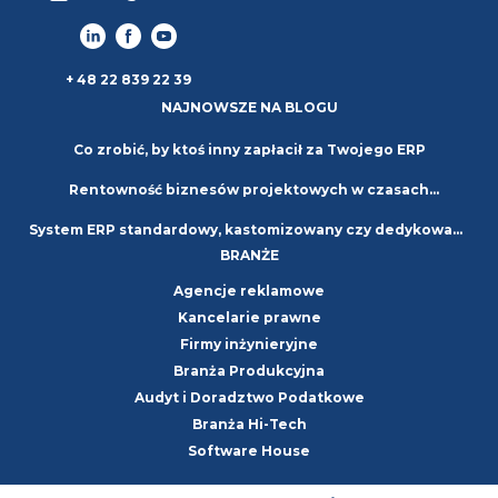
+ 48 22 839 22 39
NAJNOWSZE NA BLOGU
Co zrobić, by ktoś inny zapłacił za Twojego ERP
Rentowność biznesów projektowych w czasach
System ERP standardowy, kastomizowany czy dedykowany
niepewności. Strategie i najlepsze praktyki
BRANŻE
– jaki wybrać?
Agencje reklamowe
Kancelarie prawne
Firmy inżynieryjne
Branża Produkcyjna
Audyt i Doradztwo Podatkowe
Branża Hi-Tech
Software House