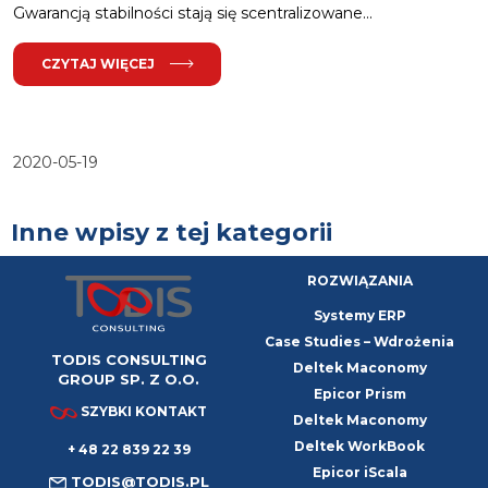
Gwarancją stabilności stają się scentralizowane...
CZYTAJ WIĘCEJ
2020-05-19
Inne wpisy z tej kategorii
ROZWIĄZANIA
Systemy ERP
Case Studies – Wdrożenia
TODIS CONSULTING
Deltek Maconomy
GROUP SP. Z O.O.
Epicor Prism
SZYBKI KONTAKT
Deltek Maconomy
Deltek WorkBook
+ 48 22 839 22 39
Epicor iScala
TODIS@TODIS.PL